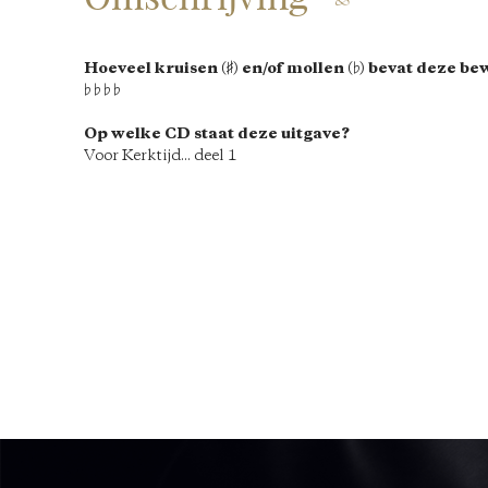
Hoeveel kruisen
(♯)
en/of mollen
(♭)
bevat deze be
♭ ♭ ♭ ♭
Op welke CD staat deze uitgave?
Voor Kerktijd... deel 1