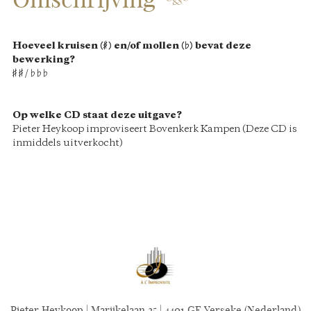
Hoeveel kruisen
(
♯
)
en/of mollen
(
♭
)
bevat deze
bewerking?
♯
♯ /
♭
♭
♭
Op welke CD staat deze uitgave?
Pieter Heykoop improviseert Bovenkerk Kampen (Deze CD is
inmiddels uitverkocht)
Pieter Heykoop | Marijkelaan 25 | 4401 GE Yerseke (Nederland)