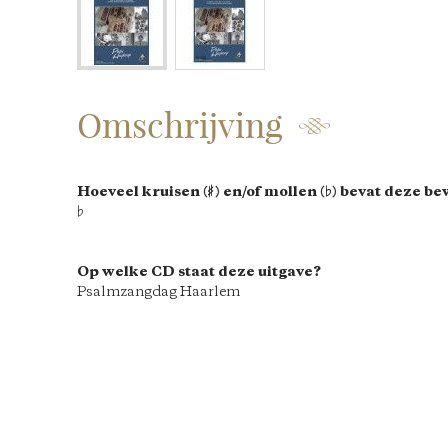
Omschrijving
Hoeveel kruisen
(
♯
)
en/of mollen
(
♭
)
bevat deze be
♭
Op welke CD staat deze uitgave?
Psalmzangdag Haarlem