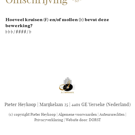
Hoeveel kruisen (
♯
) en/of mollen (
♭
) bevat deze
bewerking?
♭
♭
♭
/
♯
♯
♯
♯
/
♭
Pieter Heykoop | Marijkelaan 25 | 4401 GE Yerseke (Nederland)
(c) copyright Pieter Heykoop |
Algemene voorwaarden
|
Auteursrechten
|
Privacyverklaring
| Website door:
DORST